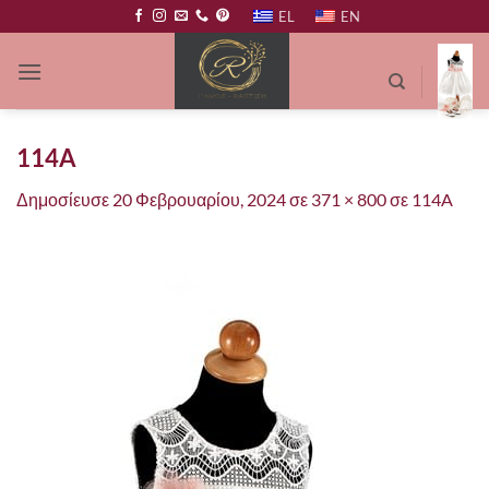
Μετάβαση
EL
EN
στο
περιεχόμενο
114A
Δημοσίευσε
20 Φεβρουαρίου, 2024
σε
371 × 800
σε
114A