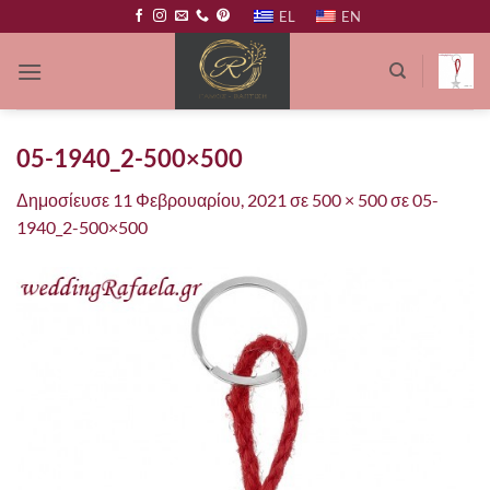
Μετάβαση
EL
EN
στο
περιεχόμενο
05-1940_2-500×500
Δημοσίευσε
11 Φεβρουαρίου, 2021
σε
500 × 500
σε
05-
1940_2-500×500