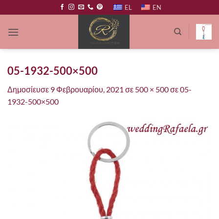
Μετάβαση
EL
EN
στο
περιεχόμενο
05-1932-500×500
Δημοσίευσε
9 Φεβρουαρίου, 2021
σε
500 × 500
σε
05-
1932-500×500