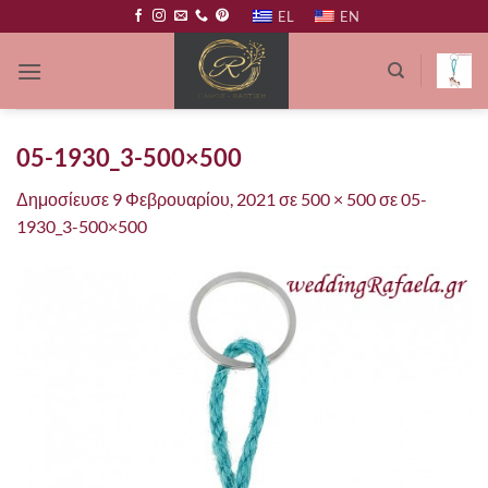
Μετάβαση
EL
EN
στο
περιεχόμενο
05-1930_3-500×500
Δημοσίευσε
9 Φεβρουαρίου, 2021
σε
500 × 500
σε
05-
1930_3-500×500