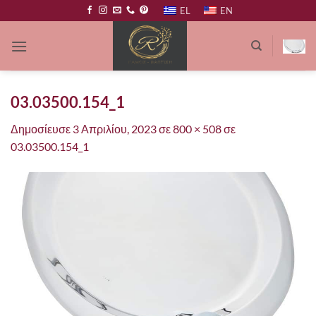
Μετάβαση
EL
EN
στο
περιεχόμενο
03.03500.154_1
Δημοσίευσε
3 Απριλίου, 2023
σε
800 × 508
σε
03.03500.154_1