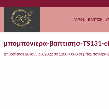
Μετάβαση
στο
περιεχόμενο
ΓΑΜΟΣ
ΒΑΠΤΙΣΗ
Υ
μπομπονιερα-βαπτισησ-TS131-el
Δημοσίευσε
20 Ιουνίου, 2022
σε
1200 × 800
σε
μπομπονιερα-β