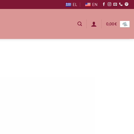
EL
EN
0,00
€