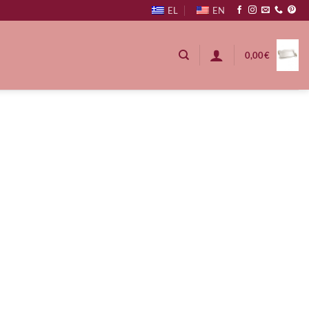
EL
EN
0,00
€