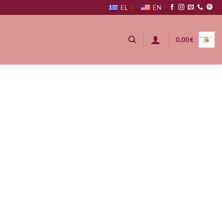
EL
EN
0,00
€