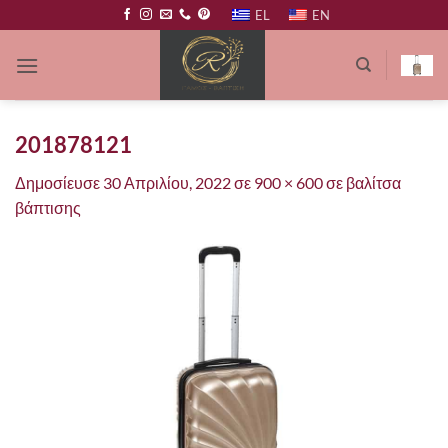
Μετάβαση
EL
EN
στο
περιεχόμενο
201878121
Δημοσίευσε
30 Απριλίου, 2022
σε
900 × 600
σε
βαλίτσα
βάπτισης